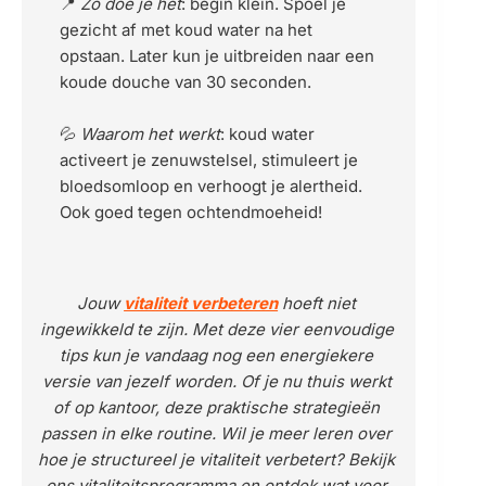
📍 
Zo doe je het
: begin klein. Spoel je 
gezicht af met koud water na het 
opstaan. Later kun je uitbreiden naar een 
koude douche van 30 seconden.
💦 
Waarom het werkt
: koud water 
activeert je zenuwstelsel, stimuleert je 
bloedsomloop en verhoogt je alertheid. 
Ook goed tegen ochtendmoeheid!
Jouw 
vitaliteit verbeteren
 hoeft niet 
ingewikkeld te zijn. Met deze vier eenvoudige 
tips kun je vandaag nog een energiekere 
versie van jezelf worden. Of je nu thuis werkt 
of op kantoor, deze praktische strategieën 
passen in elke routine. Wil je meer leren over 
hoe je structureel je 
vitaliteit verbetert?
 Bekijk 
ons vitaliteitsprogramma
 en ontdek wat voor 