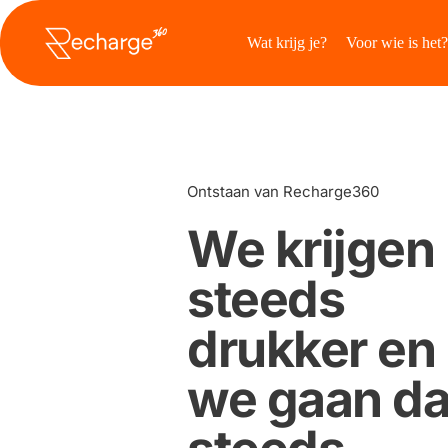
Overslaan
naar
Wat krijg je?
Voor wie is het?
inhoud
Ontstaan van Recharge360
We krijgen 
steeds 
drukker en 
we gaan da