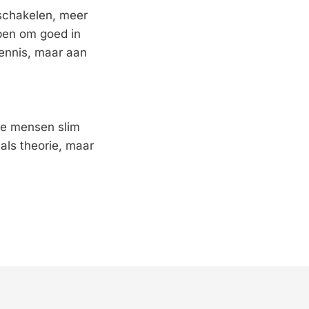
schakelen, meer 
en om goed in 
ennis, maar aan 
je mensen slim 
ls theorie, maar 