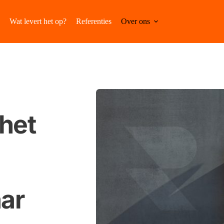
Wat levert het op?
Referenties
Over ons
het 
ar 