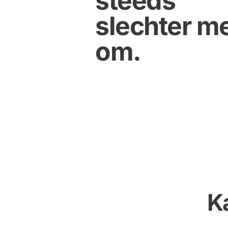
steeds 
slechter me
om. 
K