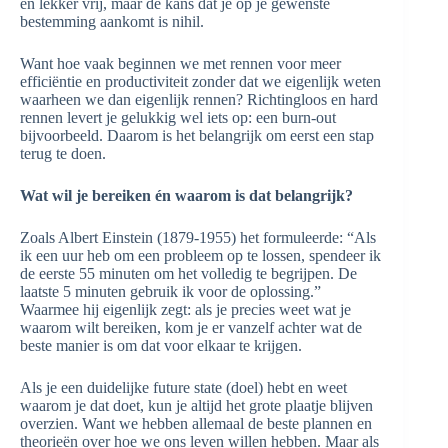
en lekker vrij, maar de kans dat je op je gewenste
bestemming aankomt is nihil.
Want hoe vaak beginnen we met rennen voor meer
efficiëntie en productiviteit zonder dat we eigenlijk weten
waarheen we dan eigenlijk rennen? Richtingloos en hard
rennen levert je gelukkig wel iets op: een burn-out
bijvoorbeeld. Daarom is het belangrijk om eerst een stap
terug te doen.
Wat wil je bereiken én waarom is dat belangrijk?
Zoals Albert Einstein (1879-1955) het formuleerde: “Als
ik een uur heb om een probleem op te lossen, spendeer ik
de eerste 55 minuten om het volledig te begrijpen. De
laatste 5 minuten gebruik ik voor de oplossing.”
Waarmee hij eigenlijk zegt: als je precies weet wat je
waarom wilt bereiken, kom je er vanzelf achter wat de
beste manier is om dat voor elkaar te krijgen.
Als je een duidelijke future state (doel) hebt en weet
waarom je dat doet, kun je altijd het grote plaatje blijven
overzien. Want we hebben allemaal de beste plannen en
theorieën over hoe we ons leven willen hebben. Maar als