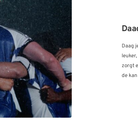
Daag
Daag je
leuker,
zorgt e
de kan 