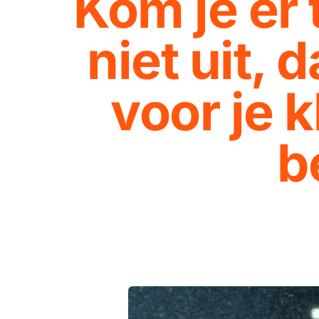
Kom je er 
niet uit, 
voor je k
b