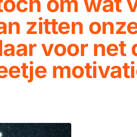
toch om wat v
dan zitten onz
laar voor net d
eetje motivati