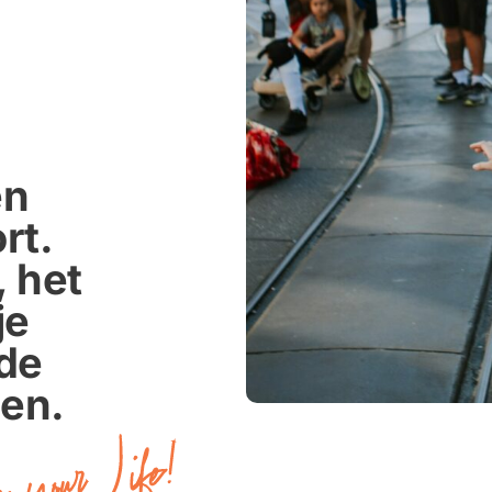
n 
t. 
 het 
e 
de 
oen.