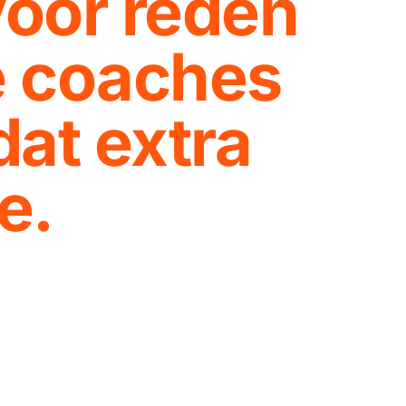
oor reden 
e coaches 
at extra 
e.