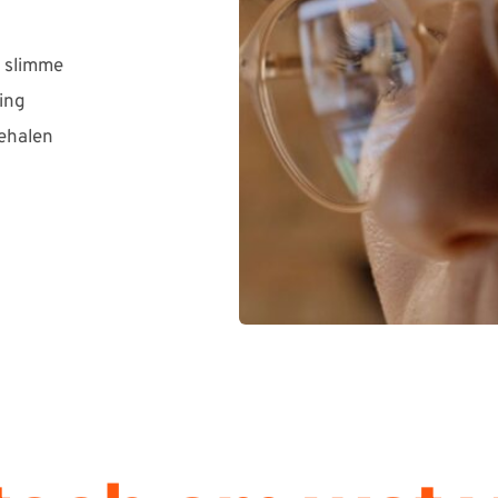
slimme 
ng 
ehalen 