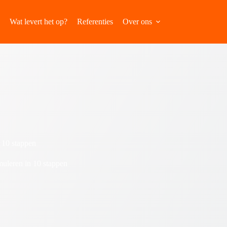
Wat levert het op?
Referenties
Over ons
 10 stappen
uleren in 10 stappen