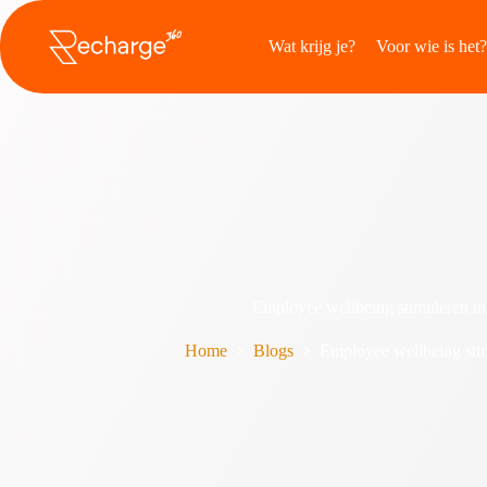
Overslaan
naar
Wat krijg je?
Voor wie is het?
inhoud
Employee wellbeing stimuleren in
Home
Blogs
Employee wellbeing stim