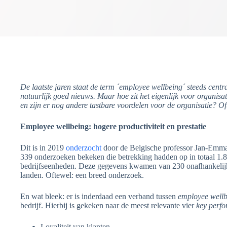
De laatste jaren staat de term ´employee wellbeing´ steeds cent
natuurlijk goed nieuws. Maar hoe zit het eigenlijk voor organisati
en zijn er nog andere tastbare voordelen voor de organisatie? Of
Employee wellbeing: hogere productiviteit en prestatie
Dit is in 2019
onderzocht
door de Belgische professor Jan-Emma
339 onderzoeken bekeken die betrekking hadden op in totaal 1.
bedrijfseenheden. Deze gegevens kwamen van 230 onafhankelijke
landen. Oftewel: een breed onderzoek.
En wat bleek: er is inderdaad een verband tussen
employee well
bedrijf. Hierbij is gekeken naar de meest relevante vier
key perfo
Loyaliteit van klanten