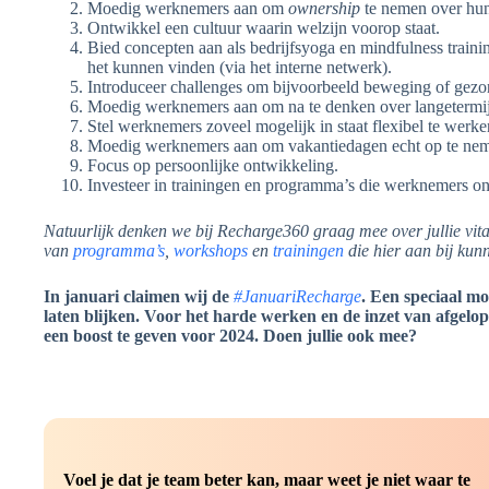
Moedig werknemers aan om
ownership
te nemen over hun e
Ontwikkel een cultuur waarin welzijn voorop staat.
Bied concepten aan als bedrijfsyoga en mindfulness train
het kunnen vinden (via het interne netwerk).
Introduceer challenges om bijvoorbeeld beweging of gezon
Moedig werknemers aan om na te denken over langetermijn 
Stel werknemers zoveel mogelijk in staat flexibel te werke
Moedig werknemers aan om vakantiedagen echt op te ne
Focus op persoonlijke ontwikkeling.
Investeer in trainingen en programma’s die werknemers on
Natuurlijk denken we bij Recharge360 graag mee over jullie vit
van
programma’s
,
workshops
en
trainingen
die hier aan bij ku
In januari claimen wij de
#JanuariRecharge
. Een speciaal m
laten blijken. Voor het harde werken en de inzet van afgelop
een boost te geven voor 2024. Doen jullie ook mee?
Voel je dat je team beter kan, maar weet je niet waar te