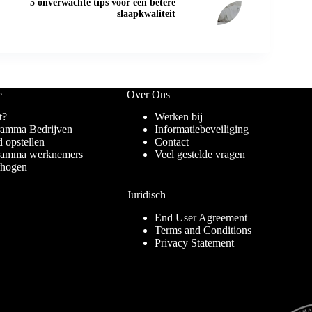
5 onverwachte tips voor een betere
slaapkwaliteit
e
Over Ons
t?
Werken bij
gramma Bedrijven
Informatiebeveiliging
d opstellen
Contact
ogramma werknemers
Veel gestelde vragen
rhogen
Juridisch
End User Agreement
Terms and Conditions
Privacy Statement